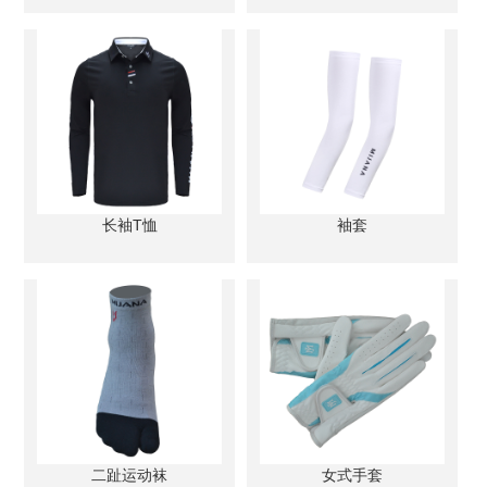
长袖T恤
袖套
二趾运动袜
女式手套