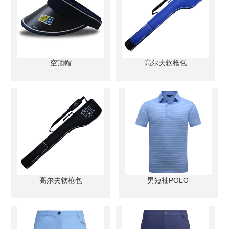
空顶帽
高尔夫软枪包
高尔夫软枪包
男短袖POLO