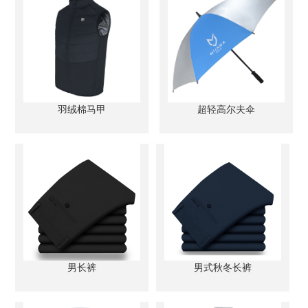
羽绒棉马甲
超轻高尔夫伞
男长裤
男式秋冬长裤