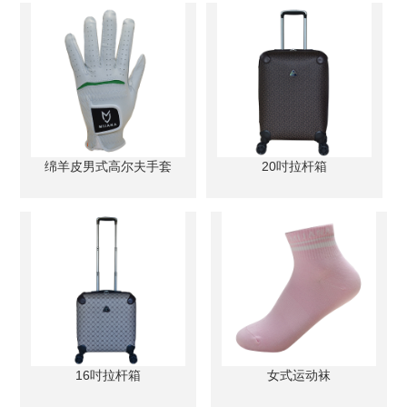
绵羊皮男式高尔夫手套
20吋拉杆箱
16吋拉杆箱
女式运动袜