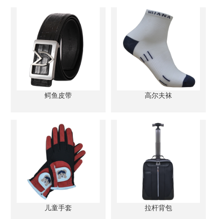
鳄鱼皮带
高尔夫袜
儿童手套
拉杆背包