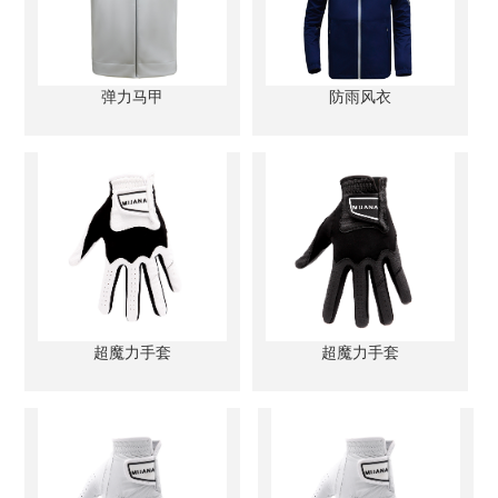
弹力马甲
防雨风衣
超魔力手套
超魔力手套