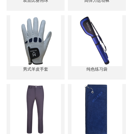
双层比赛用球
高弹力运动袜
男式羊皮手套
纯色练习袋