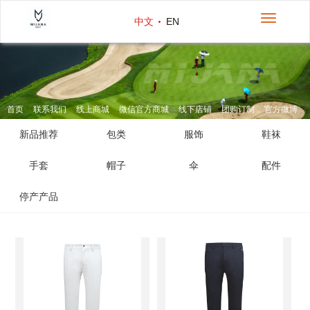
切
中文
EN
换
导
航
首页
联系我们
线上商城
微信官方商城
线下店铺
团购订制
官方微博
新品推荐
包类
服饰
鞋袜
手套
帽子
伞
配件
停产产品